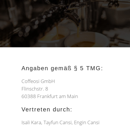
Angaben gemäß § 5 TMG:
Coffeosi GmbH
Flinschstr. 8
60388 Frankfurt am Main
Vertreten durch:
Isali Kara, Tayfun Cansi, Engin Cansi